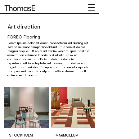
Art direction
FORBO Flooring
Lorem ipsum dolor sit amet, consectetur adipiscing elit,
sed do eiusmod tempor incididunt ut labore et dolore
magna aliqua. Ut enim ad minim veniam, quis nostrud
exercitation ullamco laboris nisi ut aliquip ex ea
commodo consequat. Duis aute irure dolor in
reprehenderit in voluptate velit esse cillum dolore eu
fugiat nulla pariatur. Excepteur sint occaecat cupidatat
non proident, sunt in culpa qui officia deserunt mollit
anim id est laborum.
STOCKHOLM
MARMOLEUM