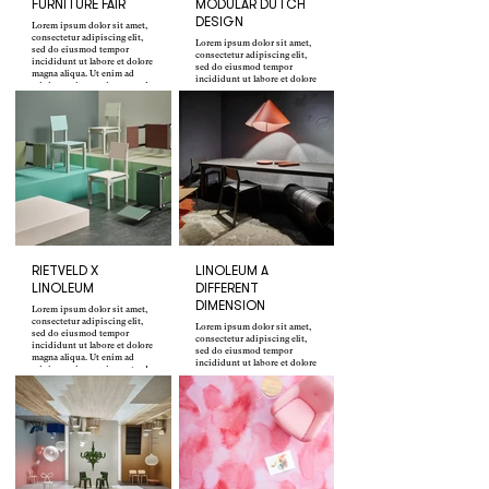
FURNITURE FAIR
MODULAR DUTCH
DESIGN
Lorem ipsum dolor sit amet,
consectetur adipiscing elit,
Lorem ipsum dolor sit amet,
sed do eiusmod tempor
consectetur adipiscing elit,
incididunt ut labore et dolore
sed do eiusmod tempor
magna aliqua. Ut enim ad
incididunt ut labore et dolore
minim veniam, quis nostrud
magna aliqua. Ut enim ad
exercitation ullamco laboris
minim veniam, quis nostrud
nisi ut aliquip ex ea
exercitation ullamco laboris
commodo consequat.
nisi ut aliquip ex ea
commodo consequat.
RIETVELD X
LINOLEUM A
LINOLEUM
DIFFERENT
DIMENSION
Lorem ipsum dolor sit amet,
consectetur adipiscing elit,
Lorem ipsum dolor sit amet,
sed do eiusmod tempor
consectetur adipiscing elit,
incididunt ut labore et dolore
sed do eiusmod tempor
magna aliqua. Ut enim ad
incididunt ut labore et dolore
minim veniam, quis nostrud
magna aliqua. Ut enim ad
exercitation ullamco laboris
minim veniam, quis nostrud
nisi ut aliquip ex ea
exercitation ullamco laboris
commodo consequat.
nisi ut aliquip ex ea
commodo consequat.